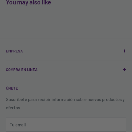
You may also like
EMPRESA
Quienes Somos
COMPRA EN LINEA
Sucursales
Contacto
Registro
ÚNETE
Blog
FAQ'S
Política de Tratamiento de Datos
Todos los productos
Suscribete para recibir información sobre nuevos productos y
ofertas
Política de descuentos y acumulación de puntos
Buscar productos
Términos y Condiciones
Tu email
Política de garantías, cambios y devoluciones