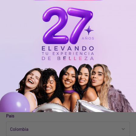
Descripción
Shampoo
SIN SA
L, que limpia profundamente el cabello y el
cuero cabelludo brindándole un balance perfecto y equilibrio.
Uso diario.
Limpia profundamente el cabello restableciendo su
hidratación, suavidad y brillo.
Gastos estimados de envío
País