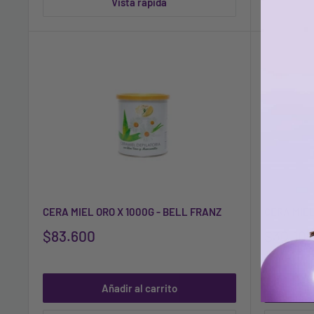
Vista rápida
CERA MIEL ORO X 1000G - BELL FRANZ
CERA MIEL
$83.600
$30.10
Añadir al carrito