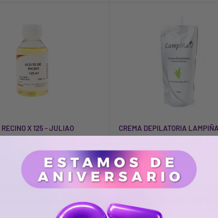
 RECINO X 125 - JULIAO
CREMA DEPILATORIA LAMPIÑA 
GRYNTEC
$15.800
Añadir al carrito
Añadir al carrito