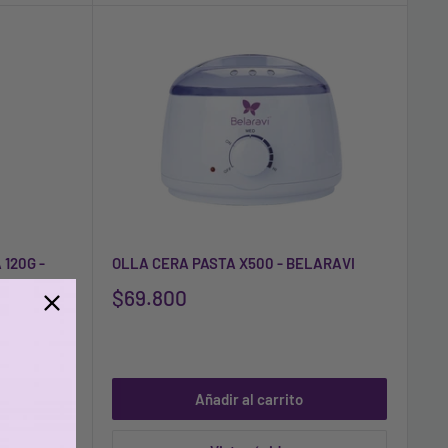
120G -
OLLA CERA PASTA X500 - BELARAVI
$69.800
Añadir al carrito