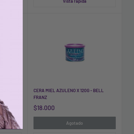
Vista rápida
 FRANZ
CERA MIEL AZULENO X 120G - BELL
FRANZ
$18.000
Agotado