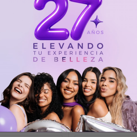
Vista rápida
Vista rápida
 ORO X 240G - BELL FRANZ
CERA MIEL ORO X 120G - BELL
0
$18.000
Añadir al carrito
Añadir al carrito