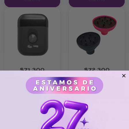
Carrito
Carrito
$71.300
$72.300
Shaver Nt-Nero –
Difusor Universal
Turbox
Pegable – Turbox
Agregar Al
Agregar Al
Carrito
Carrito