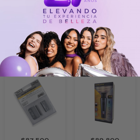
$79.800
$79.800
Removedor De Callo
Combo Cepillo
Electrico P463 –
Redondo X3 – Turbox
Importado
Agregar Al
Agregar Al
Carrito
Carrito