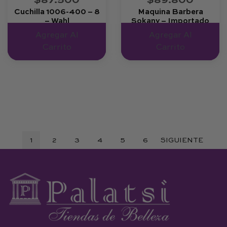
$87.500
$89.800
Cuchilla 1006-400 – 8
Maquina Barbera
– Wahl
Sokany – Importado
Bp
Agregar Al
Agregar Al
Carrito
Carrito
1
2
3
4
5
6
SIGUIENTE