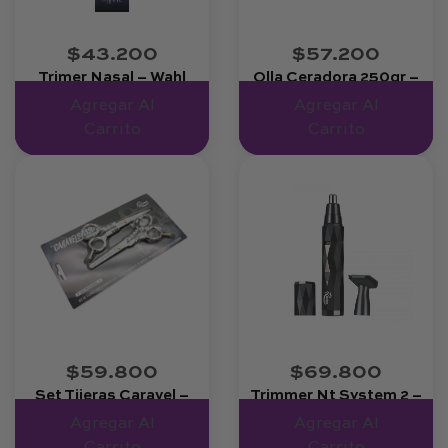
$43.200
$57.200
Trimer Nasal – Wahl
Olla Ceradora 250gr –
Belaravi
Agregar Al
Agregar Al
Carrito
Carrito
$59.800
$69.800
Set Tijeras Caravel –
Trimmer Nt System 2 –
Turbox
Turbox
Agregar Al
Agregar Al