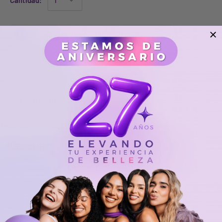
Cantidad:
Agotado
Comparte este producto
Descripción
El
shampoo hidratante de papaya
de
Naissant
humecta las
melenas tinturadas, evitando la horquilla, limpiando
profundamente los radicales libres y dejarla lista para recibir
cualquier tratamiento que requiera.