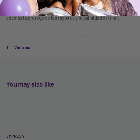
Se puede usar a diario y garantiza una melena acondicionada,
además la protege de los rayos uv y la salinidad del mar.
No contienen sal, ni parabenos, fórmula libre de amoníaco.
Aplica el shampoo hidratante papaya de Naissant, sobre tu
Ver mas
melena húmeda, frota con la yema de los dedos y déjalo actuar
por 5 a 10 minutos antes de enjuagarlo con abundante agua.
You may also like
EMPRESA