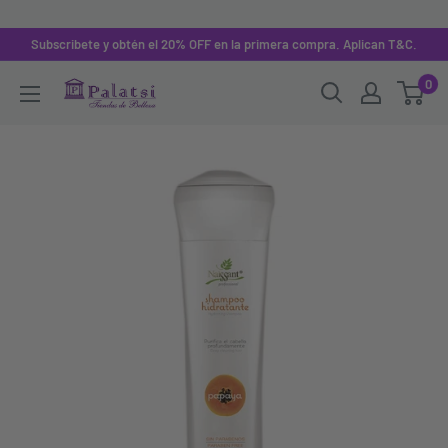
Subscribete y obtén el 20% OFF en la primera compra. Aplican T&C.
0