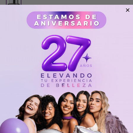
SERUM REVITALIFT ACIDO
HIALURONICO 30 ML - LOREAL PARIS
PALATSI.COM.CO
$80.300
Precio:
Cantidad: