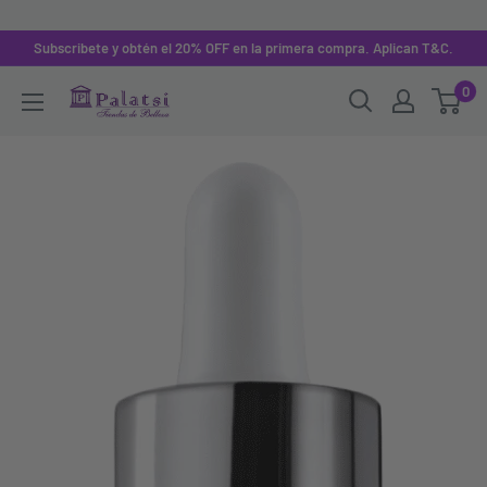
Subscribete y obtén el 20% OFF en la primera compra. Aplican T&C.
0