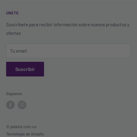
Contacto
Registro
ÚNETE
Blog
FAQ'S
Política de Tratamiento de Datos
Todos los productos
Suscribete para recibir información sobre nuevos productos y
ofertas
Política de descuentos y acumulación de puntos
Buscar productos
Términos y Condiciones
Tu email
Política de garantías, cambios y devoluciones
Suscribir
Síguenos
© palatsi.com.co
Tecnología de Shopify