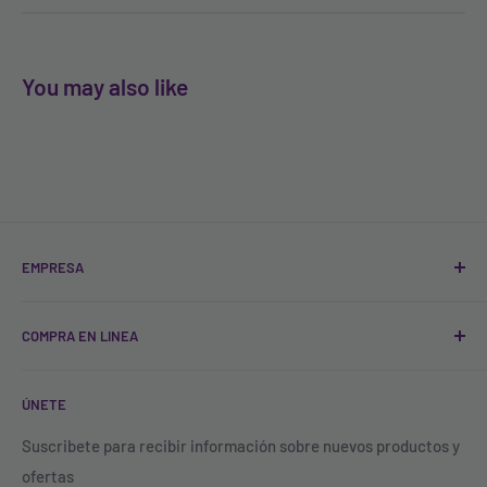
You may also like
EMPRESA
Quienes Somos
COMPRA EN LINEA
Sucursales
Contacto
Registro
ÚNETE
Blog
FAQ'S
Política de Tratamiento de Datos
Todos los productos
Suscribete para recibir información sobre nuevos productos y
ofertas
Política de descuentos y acumulación de puntos
Buscar productos