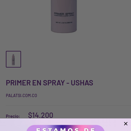
PRIMER EN SPRAY - USHAS
PALATSI.COM.CO
$14.200
Precio: