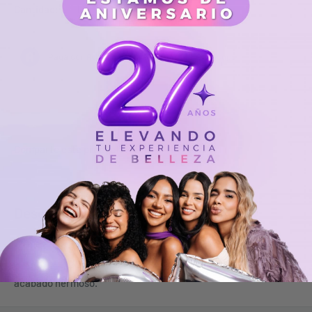
Cantidad:
Agotado
Comparte este producto
Descripción
Primer Makeup First, Ideal para Pieles mixtas a grasas, ayuda
a preparar tu piel para maquillarla, tener un efecto mate y un
acabado hermoso.