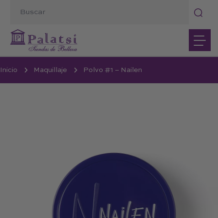
Inicio
Maquillaje
Polvo #1 – Nailen