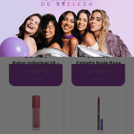
$6.900
$5.800
Rubor Individual 28 –
Esmalte Nude Rosa
Nailen
– Nailen
Agregar Al
Agregar Al
Carrito
Carrito