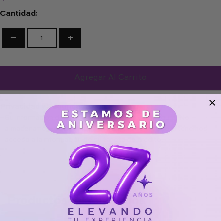
Cantidad:
−
+
Privacidad y Seguridad:
Su información de pago se procesa de forma segura. No
almacenamos los detalles de la tarjeta de crédito ni tenemos
acceso a la información de su tarjeta de crédito.
Productos relacionados