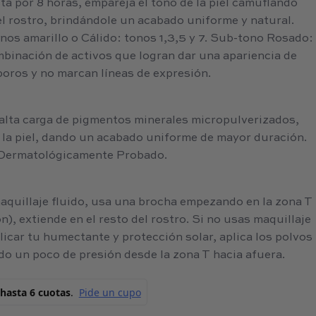
sta por 8 horas, empareja el tono de la piel camuflando
l rostro, brindándole un acabado uniforme y natural.
os amarillo o Cálido: tonos 1,3,5 y 7. Sub-tono Rosado:
mbinación de activos que logran dar una apariencia de
poros y no marcan líneas de expresión.
 alta carga de pigmentos minerales micropulverizados,
 la piel, dando un acabado uniforme de mayor duración.
. Dermatológicamente Probado.
maquillaje fluido, usa una brocha empezando en la zona T
n), extiende en el resto del rostro. Si no usas maquillaje
licar tu humectante y protección solar, aplica los polvos
do un poco de presión desde la zona T hacia afuera.