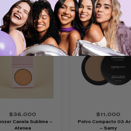
$36.000
$11.000
onzer Canela Sublime –
Polvo Compacto 03 Ar
Atenea
– Samy