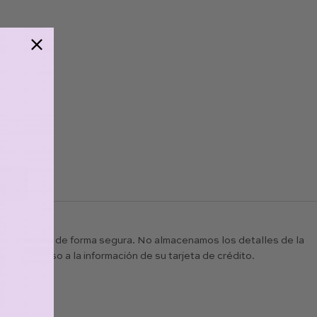
d:
 se procesa de forma segura. No almacenamos los detalles de la
nemos acceso a la información de su tarjeta de crédito.