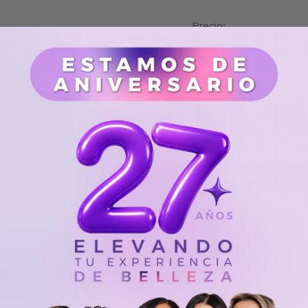
Precio:
$
16.400
Cantidad:
−
+
Privacidad y Segurida
Su información de pago
tarjeta de crédito ni te