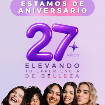
las pestañas, con su
dente y natural.
e color en los celulares o