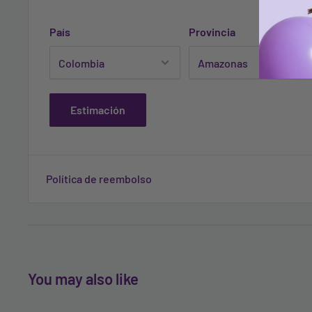
Las imágenes son ilustrativas, éstas pueden cambiar d
País
Provincia
computadores.
Estimación
Política de reembolso
You may also like