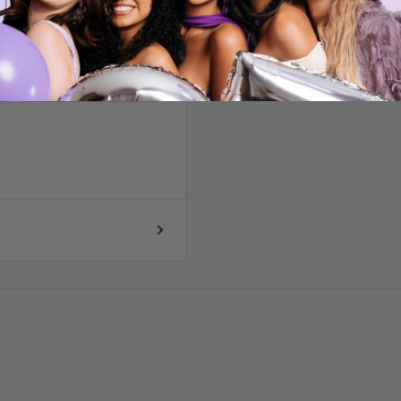
e color en los celulares o
Código postal