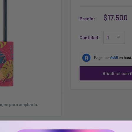
$17.500
Precio:
Cantidad:
Añadir al carri
agen para ampliarla.