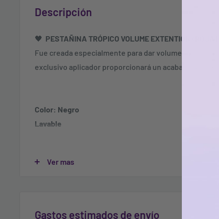
Descripción
🖤
PESTAÑINA TRÓPICO VOLUME EXTENTION (ROJA)
Fue creada especialmente para dar volumen y alargar 
exclusivo aplicador proporcionará un acabado sorpren
Color: Negro
Lavable
Peso neto: 5.8ml
Ver mas
Las imágenes son ilustrativas, éstas pueden cambiar d
computadores.
Peso neto: 5.8ml
Gastos estimados de envío