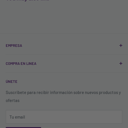
EMPRESA
Quienes Somos
COMPRA EN LINEA
Sucursales
Contacto
Registro
ÚNETE
Blog
FAQ'S
Política de Tratamiento de Datos
Todos los productos
Suscribete para recibir información sobre nuevos productos y
ofertas
Política de descuentos y acumulación de puntos
Buscar productos
Términos y Condiciones
Tu email
Política de garantías, cambios y devoluciones