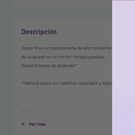
Descripción
Super 9 es un decolorante de alto rendimiento creado 
de aclarado en el menor tiempo posible.
Hasta 9 tonos de aclarado*
*Hasta 9 tonos en cabellos naturales y hasta 8 en cabe
PLUS
Ver mas
- AC OIL COMPLEX: una rica mezcla de aceites de calén
romero protege el cabello del estrés causado por la d