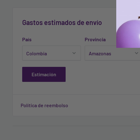
- Alga Wakame: pueden resistir incluso en condicione
famosas por sus propiedades reparadoras
Gastos estimados de envío
País
Provincia
Estimación
Política de reembolso