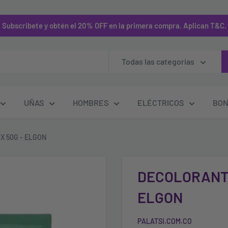
Subscribete y obtén el 20% OFF en la primera compra. Aplican T&C.
Todas las categorias
UÑAS
HOMBRES
ELÉCTRICOS
BON
X 50G - ELGON
DECOLORANTE
ELGON
PALATSI.COM.CO