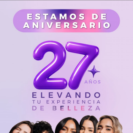
para alcanzar 9 niveles
llos teñidos
dula, girasol, lavanda y
ecoloración.