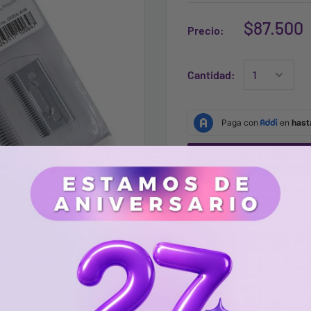
$87.500
Precio:
Cantidad:
Añadir al carri
agen para ampliarla.