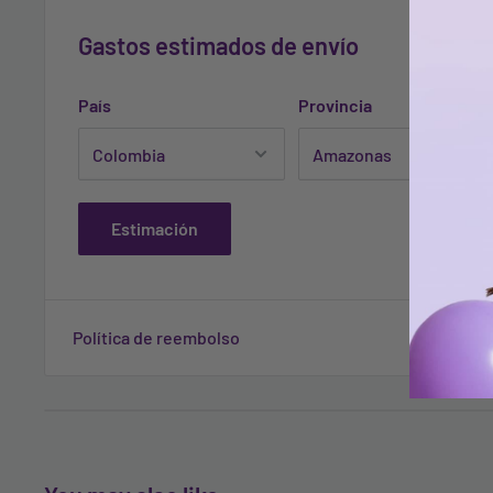
Gastos estimados de envío
País
Provincia
Estimación
Política de reembolso