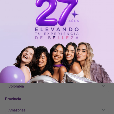
larga duración cubre diferentes tipos de imperfecciones y
minimizan líneas de expresión, unificando el tono de la piel con
un acabado natural. Además, contienen extracto de
manzanilla y aciano, componente que ayudan a desinflamar y
calmar la piel.
Gastos estimados de envío
País
Provincia