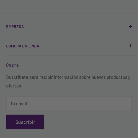
EMPRESA
Quienes Somos
COMPRA EN LINEA
Sucursales
Contacto
Registro
ÚNETE
Blog
FAQ'S
Política de Tratamiento de Datos
Todos los productos
Suscribete para recibir información sobre nuevos productos y
ofertas
Política de descuentos y acumulación de puntos
Buscar productos
Términos y Condiciones
Tu email
Política de garantías, cambios y devoluciones
Suscribir