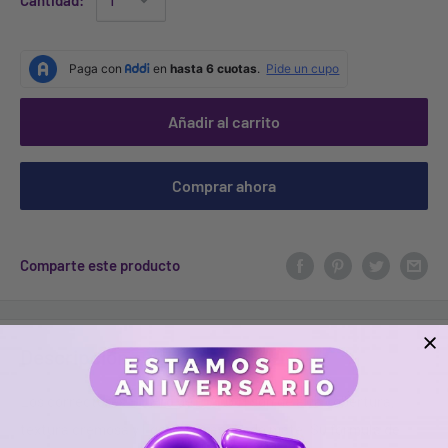
Cantidad:
Añadir al carrito
Comprar ahora
Comparte este producto
Descripción
Los correctores HD Pro de L.A. Girl son de alta cobertura,
textura cremosa y ligera con acabado mate. Su fórmula de