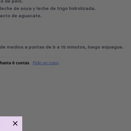
po de pelo.
leche de soya y leche de trigo hidrolizada.
racto de aguacate.
 de medios a puntas de 5 a 15 minutos, luego enjuague.