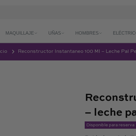
MAQUILLAJE
UÑAS
HOMBRES
ELÉCTRI
icio
Reconstructor Instantaneo 100 Ml – Leche Pal P
Reconstru
– leche pa
Disponible para reserva