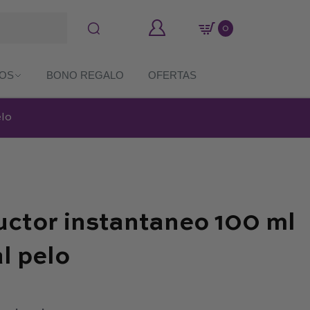
0
COS
BONO REGALO
OFERTAS
elo
ctor instantaneo 100 ml
l pelo