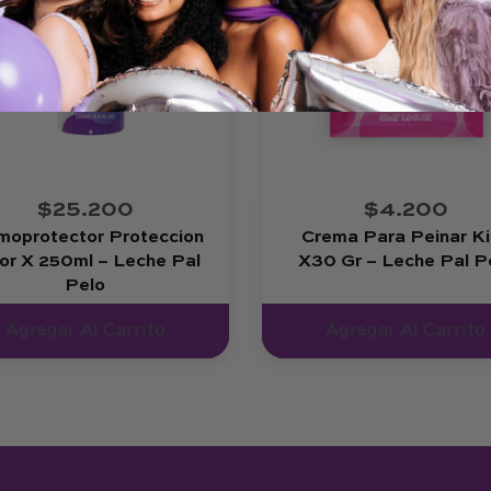
$25.200
$4.200
moprotector Proteccion
Crema Para Peinar K
or X 250ml – Leche Pal
X30 Gr – Leche Pal P
Pelo
Agregar Al Carrito
Agregar Al Carrito