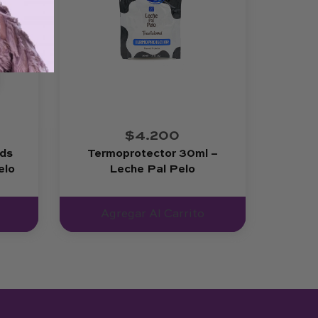
$4.200
ids
Termoprotector 30ml –
elo
Leche Pal Pelo
Agregar Al Carrito