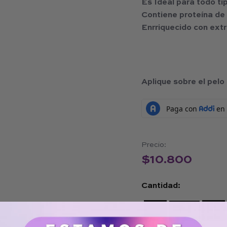
Es Ideal para todo ti
Contiene proteína de 
Enrriquecido con ext
Aplique sobre el pelo
Precio:
$
10.800
Cantidad:
−
+