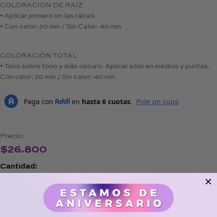
COLORACIÓN DE RAÍZ
• Aplicar primero en las raíces
• Con calor: 20 min / Sin Calor: 40 min
COLORACIÓN TOTAL
• Tono sobre tono y más oscuro. Aplicar sólo en medios y puntas.
Con calor: 20 min / Sin calor: 40 min
Precio:
$
26.800
Cantidad:
−
+