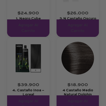
$24.900
$26.000
1. Negro Cube
3.n Castaño Oscuro
Evolution – Alfaparf
– Nouvelle
Agregar Al
Agregar Al
Carrito
Carrito
$39.900
$18.900
4. Castaño Inoa –
4 Castaño Medio
Loreal
Natural Dolphin
Touch X 60 Ml
Agregar Al
Agregar Al