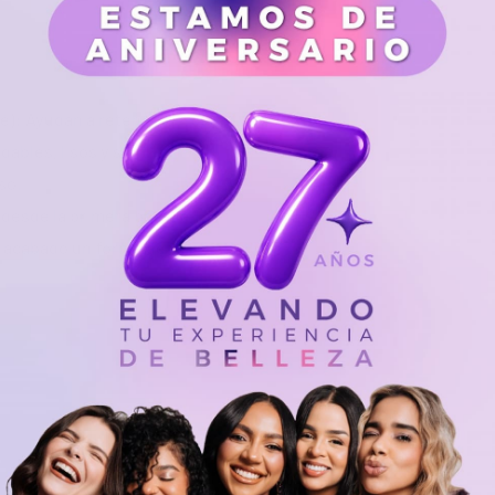
é): Ayudan a retener la
ables, lisos y sin
so.
desde la primera pasada,
n acabado uniforme de
los hazlo en la parte
de los labios. Finaliza