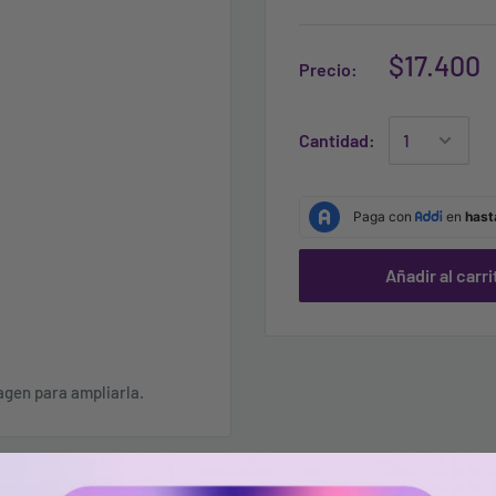
$17.400
Precio:
Cantidad:
Añadir al carri
agen para ampliarla.