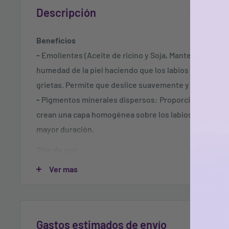
Descripción
Beneficios
-
Emolientes (Aceite de ricino y Soja, Manteca de Karit
humedad de la piel haciendo que los labios luzcan salud
grietas. Permite que deslice suavemente y sea cremo
-
Pigmentos minerales dispersos: Proporcionan color 
crean una capa homogénea sobre los labios, dando u
mayor duración.
Tips de uso
Aplica el lápiz en todo el contorno, si deseas agrandar
Ver mas
exterior sin salirte demasiado y rellena hacia el centro 
con el labial de tu preferencia.
Gastos estimados de envío