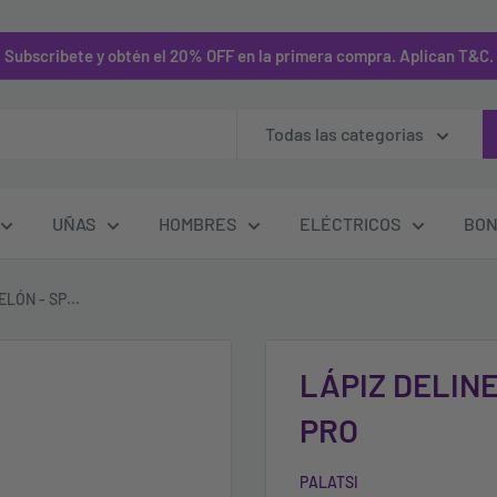
Subscribete y obtén el 20% OFF en la primera compra. Aplican T&C.
Todas las categorias
UÑAS
HOMBRES
ELÉCTRICOS
BON
LÓN - SP...
LÁPIZ DELIN
PRO
PALATSI