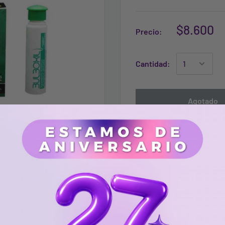
$8.600
Precio:
Cantidad:
Agotado
agen para ampliarla.