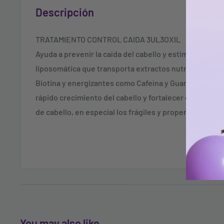
Descripción
TRATAMIENTO CONTROL CAIDA 3UL3OXIL
Ayuda a prevenir la caída del cabello y estimula su cr
liposomática que transporta extractos nutritivos como
Biotina y energizantes como Cafeína y Guaraná que ay
rápido crecimiento del cabello y fortalecer el folículo p
de cabello, en especial los frágiles y propensos a la ca
You may also like