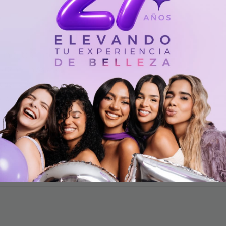
ecimiento Con tecnología
 Centella Asiática,
udan a estimular el
iloso. Ideal para todo tipo
ída.