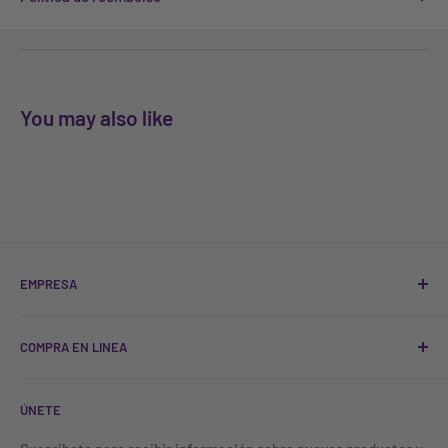
You may also like
EMPRESA
Quienes Somos
COMPRA EN LINEA
Sucursales
Contacto
Registro
ÚNETE
Blog
FAQ'S
Política de Tratamiento de Datos
Todos los productos