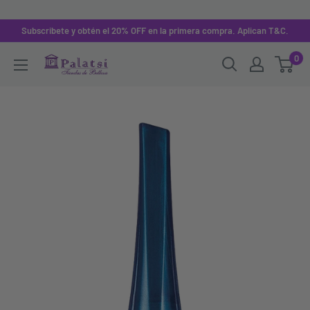
Subscribete y obtén el 20% OFF en la primera compra. Aplican T&C.
0