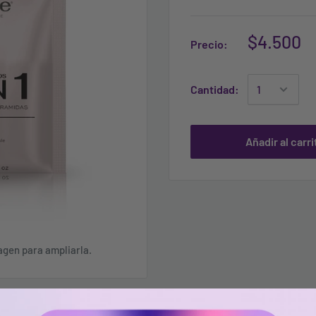
$4.500
Precio:
Cantidad:
Añadir al carri
agen para ampliarla.