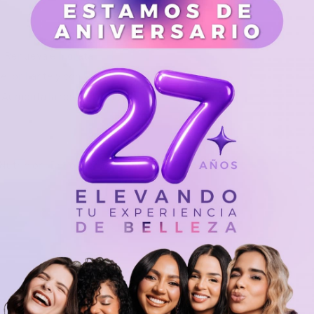
. Renueva e hidrata
, brillante y con vida.
 Aumenta la resistencia y
utrición, Brillo, Sellador
s en 1, masajee el cuero
 abundante agua. Repita