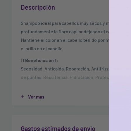
Descripción
Shampoo ideal para cabellos muy secos y maltratados
profundamente la fibra capilar dejando el cabello suave
Mantiene el color en el cabello teñido por más tiempo.
el brillo en el cabello.
11 Beneficios en 1:
Sedosidad, Anticaída, Reparación, Antifrizz,Antiedad, N
de puntas, Resistencia, Hidratación, Protección Color
Sobre el cabello mojado aplique Shampoo 11 Beneficio
Ver mas
cabelludo, después de obtener espuma enjuague con
de ser necesario.
Gastos estimados de envío