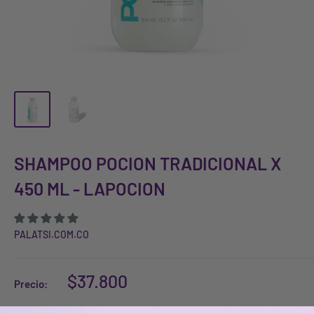
SHAMPOO POCION TRADICIONAL X
450 ML - LAPOCION
PALATSI.COM.CO
$37.800
Precio: