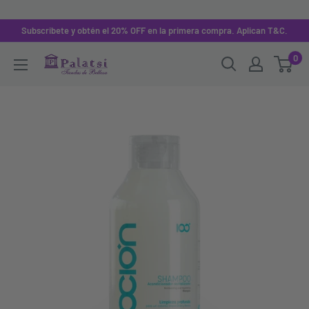
Subscribete y obtén el 20% OFF en la primera compra. Aplican T&C.
0