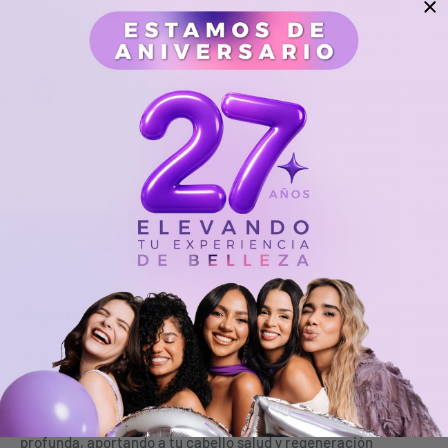
Cantidad:
Agotado
Comparte este producto
Descripción
Poción Shampoo
es una poderosa combinación de
ingredientes diseñados para mantener la vitalidad de tu
cabello. Nuestro shampoo brindará frescura y una limpieza
profunda, aportando a tu cabello salud y regeneración