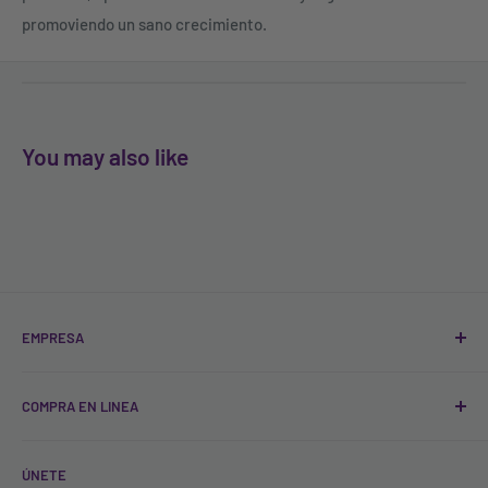
promoviendo un sano crecimiento.
You may also like
EMPRESA
Quienes Somos
COMPRA EN LINEA
Sucursales
Contacto
Registro
ÚNETE
Blog
FAQ'S